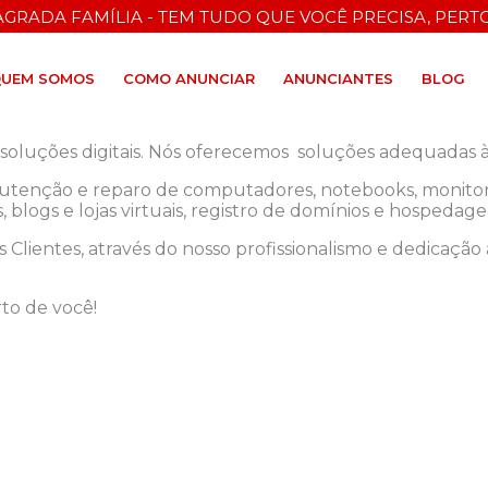
AGRADA FAMÍLIA - TEM TUDO QUE VOCÊ PRECISA, PERTO
UEM SOMOS
COMO ANUNCIAR
ANUNCIANTES
BLOG
oluções digitais. Nós oferecemos soluções adequadas às
utenção e reparo de computadores, notebooks, monitore
 blogs e lojas virtuais, registro de domínios e hospedage
 Clientes, através do nosso profissionalismo e dedicação 
to de você!