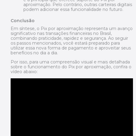
aproximação. Pelo contrário, outras carteiras digitais
podem adicionar essa funcionalidade no futuro.
Conclusão
Em síntese, o Pix por aproximação representa um avanço
significativo nas transações financeiras no Brasil,
combinando praticidade, rapidez e segurança. Ao seguir
os passos mencionados, você estará preparado para
utilizar essa nova forma de pagamento e aproveitar seus
benefícios no dia a dia.
Por isso, para uma compreensão visual e mais detalhada
sobre o funcionamento do Pix por aproximação, confira o
vídeo abaixo: