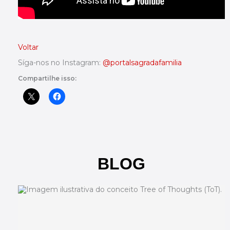
Voltar
Síga-nos no Instagram:
@portalsagradafamilia
Compartilhe isso:
BLOG