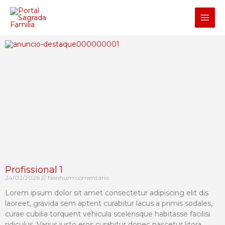
Ir
para
o
conteúdo
Profissional 1
24/02/2026
Nenhum comentário
Lorem ipsum dolor sit amet consectetur adipiscing elit dis
laoreet, gravida sem aptent curabitur lacus a primis sodales,
curae cubilia torquent vehicula scelerisque habitasse facilisi
ridiculus. Varius justo eros curabitur donec nascetur litora