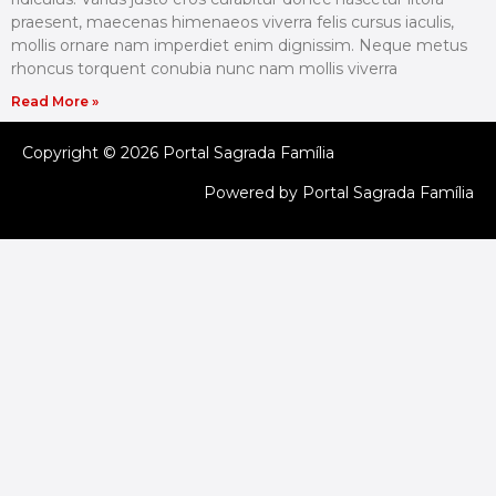
praesent, maecenas himenaeos viverra felis cursus iaculis,
mollis ornare nam imperdiet enim dignissim. Neque metus
rhoncus torquent conubia nunc nam mollis viverra
Read More »
Copyright © 2026 Portal Sagrada Família
Powered by Portal Sagrada Família